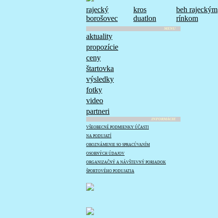
rajecký
kros
beh rajeckým
borošovec
duatlon
rínkom
MENU
aktuality
propozície
ceny
štartovka
výsledky
fotky
video
partneri
INFORMÁCIE
VŠEOBECNÉ PODMIENKY ÚČASTI
NA PODUJATÍ
OBOZNÁMENIE SO SPRACÚVANÍM
OSOBNÝCH ÚDAJOV
ORGANIZAČNÝ A NÁVŠTEVNÝ PORIADOK
ŠPORTOVÉHO PODUJATIA